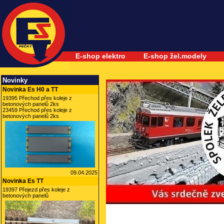
E-shop elektro
E-shop žel.modely
Novinky
Novinka Es H0 a TT
19395 Přechod přes koleje z
betonových panelů 2ks
23459 Přechod přes koleje z
betonových panelů 2ks
09.04.2025
Novinka Es TT
19397 Přejezd přes koleje z
betonových panelů